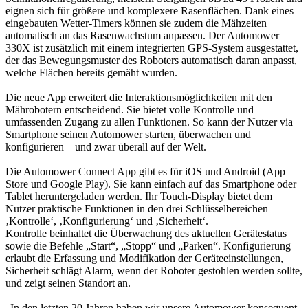
eignen sich für größere und komplexere Rasenflächen. Dank eines
eingebauten Wetter-Timers können sie zudem die Mähzeiten
automatisch an das Rasenwachstum anpassen. Der Automower
330X ist zusätzlich mit einem integrierten GPS-System ausgestattet,
der das Bewegungsmuster des Roboters automatisch daran anpasst,
welche Flächen bereits gemäht wurden.
Die neue App erweitert die Interaktionsmöglichkeiten mit den
Mährobotern entscheidend. Sie bietet volle Kontrolle und
umfassenden Zugang zu allen Funktionen. So kann der Nutzer via
Smartphone seinen Automower starten, überwachen und
konfigurieren – und zwar überall auf der Welt.
Die Automower Connect App gibt es für iOS und Android (App
Store und Google Play). Sie kann einfach auf das Smartphone oder
Tablet heruntergeladen werden. Ihr Touch-Display bietet dem
Nutzer praktische Funktionen in den drei Schlüsselbereichen
‚Kontrolle‘, ‚Konfigurierung‘ und ‚Sicherheit‘.
Kontrolle beinhaltet die Überwachung des aktuellen Gerätestatus
sowie die Befehle „Start“, „Stopp“ und „Parken“. Konfigurierung
erlaubt die Erfassung und Modifikation der Geräteeinstellungen,
Sicherheit schlägt Alarm, wenn der Roboter gestohlen werden sollte,
und zeigt seinen Standort an.
„In den letzten 20 Jahren haben wir unsere Automower konsequent