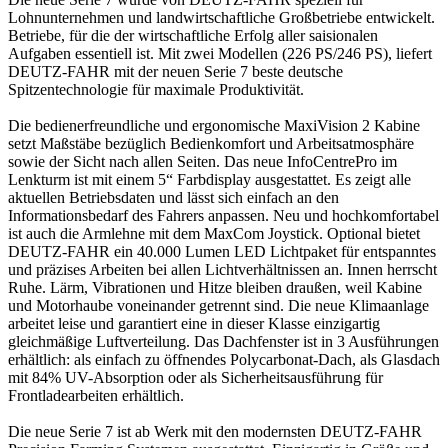
Lohnunternehmen und landwirtschaftliche Großbetriebe entwickelt.
Betriebe, für die der wirtschaftliche Erfolg aller saisionalen
Aufgaben essentiell ist. Mit zwei Modellen (226 PS/246 PS), liefert
DEUTZ-FAHR mit der neuen Serie 7 beste deutsche
Spitzentechnologie für maximale Produktivität.
Die bedienerfreundliche und ergonomische MaxiVision 2 Kabine
setzt Maßstäbe bezüglich Bedienkomfort und Arbeitsatmosphäre
sowie der Sicht nach allen Seiten. Das neue InfoCentrePro im
Lenkturm ist mit einem 5“ Farbdisplay ausgestattet. Es zeigt alle
aktuellen Betriebsdaten und lässt sich einfach an den
Informationsbedarf des Fahrers anpassen. Neu und hochkomfortabel
ist auch die Armlehne mit dem MaxCom Joystick. Optional bietet
DEUTZ-FAHR ein 40.000 Lumen LED Lichtpaket für entspanntes
und präzises Arbeiten bei allen Lichtverhältnissen an. Innen herrscht
Ruhe. Lärm, Vibrationen und Hitze bleiben draußen, weil Kabine
und Motorhaube voneinander getrennt sind. Die neue Klimaanlage
arbeitet leise und garantiert eine in dieser Klasse einzigartig
gleichmäßige Luftverteilung. Das Dachfenster ist in 3 Ausführungen
erhältlich: als einfach zu öffnendes Polycarbonat-Dach, als Glasdach
mit 84% UV-Absorption oder als Sicherheitsausführung für
Frontladearbeiten erhältlich.
Die neue Serie 7 ist ab Werk mit den modernsten DEUTZ-FAHR