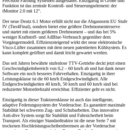
Precision Farming Systemen ausgestattet. Einzigartig in Größe und
Funktion ist das zentrale Kontroll- und Steuerungselement: der
iMonitor 2.0 mit 12“.
Der neue Deutz 6.1 Motor erfüllt nicht nur die Abgasnorm EU Stufe
IV (Tier4Final), sondern bietet eine größere Drehmomentreserve
und startet mit einem größeren Drehmoment – und das bei 5%
weniger Kraftstoff- und AdBlue-Verbrauch gegenüber dem
Vorgängermodell. Effizienzsteigernd wirkt der neue elektronische
Visco-Lüfter zusammen mit dem neuen patentierten Kühlsystem. Es
kann komplett geöffnet und damit leicht gewartet werden.
Das seit Jahren bewährte stufenlose TTV-Getriebe deckt jetzt einen
Geschwindigkeitsbereich von 0,2 – 60 km/h ab und hat dank neuer
Software ein noch besseres Fahrverhalten. Einzigartig in ihrer
Leistungsklasse ist die 60 km/h Endgeschwindigkeit. Alle
Endgeschwindigkeiten 40 km/h, 50 km/h und 60 km/h sind bei
reduzierter Motordrehzahl erreichbar. Effizienter geht es nicht.
Einzigartig in dieser Traktorenklasse ist auch das intelligente,
adaptive Federungssystem der Vorderachse. Es garantiert maximale
Stabilität bei schweren Zug- und Schubarbeiten. Das innovative
Anti-dive System sorgt für Stabilität und Fahrsicherheit beim
Transport. Als einziger Standardtraktor ist die neue Serie 7 mit
trockenen Hochleistungsscheibenbremsen an der Vorderachse