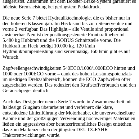
ausgerüstet. Zusammen mit dem Booster-Brake-System garantiert es
höchste Bremsleistung bei geringstem Pedaldruck.
Die neue Serie 7 bietet Hydrauliktechnologie, die es bisher nur in
den höheren Klassen gab. Im Heck sind bis zu 5 Steuerventile und
vorne 2 verfügbar. Das Highlight – alle Ventile sind proportional
ansteuerbar. Neu ist der positionsgesteuerte Frontkraftheber mit
5.480 kg Hubkraft und die ISOBUS Schnittstelle vorne. Die
Hubkraft im Heck beträgt 10.000 kg. 120 l/min
Hydraulikpumpenleistung sind serienmäßig, 160 l/min gibt es auf
Wunsch.
Zapfwellengeschwindigkeiten 540ECO/1000/1000ECO hinten und
1000 oder 1000ECO vorne – dank des hohen Leistungspotenzials
im niedrigen Drehzahlbereich, können die ECO-Zapfwellen öfter
zugeschaltet werden. Das reduziert den Kraftstoffverbrauch und den
Geräuschpegel deutlich.
Auch das Design der neuen Serie 7 wurde in Zusammenarbeit mit
Italdesign Giugiaro überarbeitet und verfeinert: die klare,
entschiedene Linienführung der Motorhaube, die unverwechselbare
Kabine und der großzügigen Verwendung hochwertiger Materialien
ließen ein aggressives aber benutzerfreundliches Design entstehen,
das zum Markenzeichen der jüngsten DEUTZ-FAHR
Traktorentwicklungen wurde.